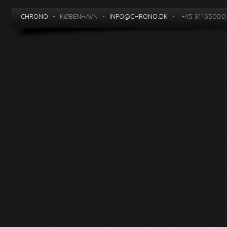
CHRONO
•
KØBENHAVN
•
INFO@CHRONO.DK
•
+45 31165000