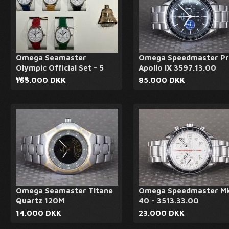
Omega Seamaster
Omega Speedmaster P
Olympic Official Set - 5
Apollo IX 3597.13.00
ure
165.000 DKK
85.000 DKK
Omega Seamaster Titane
Omega Speedmaster M
Quartz 120M
40 - 3513.33.00
14.000 DKK
23.000 DKK