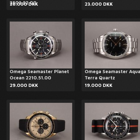
2503.52.00
26.000 DKK
23.000 DKK
Omega Seamaster Planet
Omega Seamaster Aqu
Ocean 2210.51.00
Terra Quartz
29.000 DKK
19.000 DKK