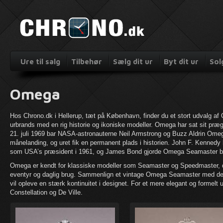
Ure til salg
Tilbehør
Sælg dit ur
Byt dit ur
Sol
Omega
Hos Chrono.dk i Hellerup, tæt på København, finder du et stort udvalg a
urbrands med en rig historie og ikoniske modeller. Omega har sat sit præg
21. juli 1969 bar NASA-astronauterne Neil Armstrong og Buzz Aldrin Ome
månelanding, og uret fik en permanent plads i historien. John F. Kennedy
som USA’s præsident i 1961, og James Bond gjorde Omega Seamaster be
Omega er kendt for klassiske modeller som Seamaster og Speedmaster, der 
eventyr og daglig brug. Sammenlign et vintage Omega Seamaster med d
vil opleve en stærk kontinuitet i designet. For et mere elegant og formelt
Constellation og De Ville.