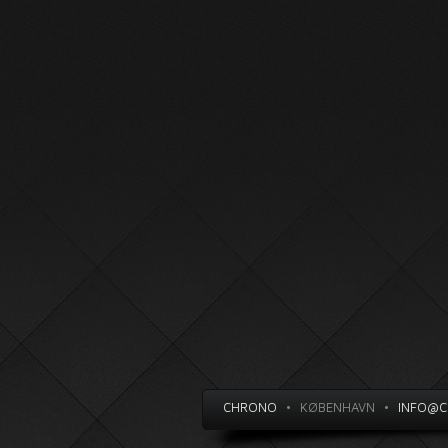
CHRONO
•
KØBENHAVN
•
INFO@C