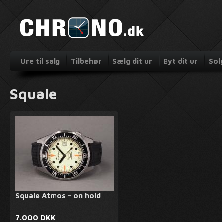
Ure til salg
Tilbehør
Sælg dit ur
Byt dit ur
Sol
Squale
Squale Atmos - on hold
7.000 DKK