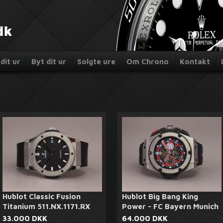
dit ur
Byt dit ur
Solgte ure
Om Chrono
Kontakt
Hublot Classic Fusion
Hublot Big Bang King
Titanium 511.NX.1171.RX
Power - FC Bayern Munich
33.000 DKK
64.000 DKK