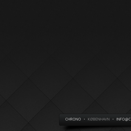
CHRONO
•
KØBENHAVN
•
INFO@C