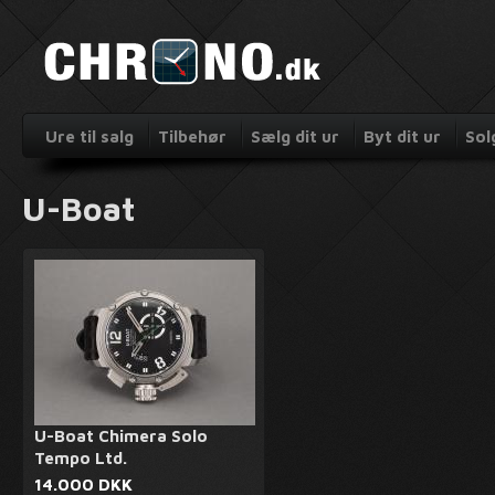
Ure til salg
Tilbehør
Sælg dit ur
Byt dit ur
Sol
U-Boat
U-Boat Chimera Solo
Tempo Ltd.
14.000 DKK