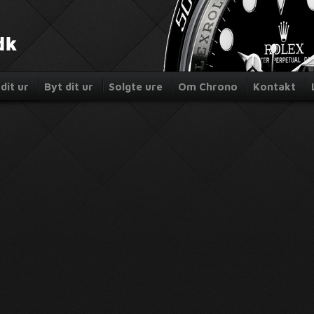
dit ur
Byt dit ur
Solgte ure
Om Chrono
Kontakt