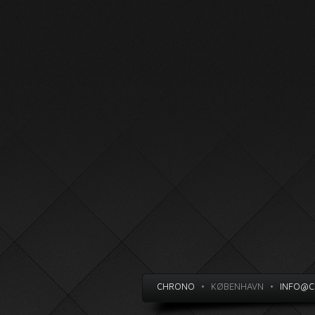
CHRONO
•
KØBENHAVN
•
INFO@C