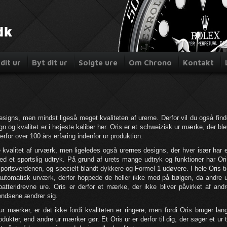
dit ur
Byt dit ur
Solgte ure
Om Chrono
Kontakt
esigns, men mindst ligeså meget kvaliteten af urerne. Derfor vil du også fin
n og kvalitet er i højeste kaliber her. Oris er et schweizisk ur mærke, der bl
derfor over 100 års erfaring indenfor ur produktion.
e kvalitet af urværk, men ligeledes også urernes designs, der hver især har 
d et sportslig udtryk. På grund af urets mange udtryk og funktioner har Or
sportsverdenen, og specielt blandt dykkere og Formel 1 udøvere. I hele Oris t
utomatisk urværk, derfor hoppede de heller ikke med på bølgen, da andre u
atteridrevne ure. Oris er derfor et mærke, der ikke bliver påvirket af andr
endsene ændrer sig.
r mærker, er det ikke fordi kvaliteten er ringere, men fordi Oris bruger lan
kter, end andre ur mærker gør. Et Oris ur er derfor til dig, der søger et ur t