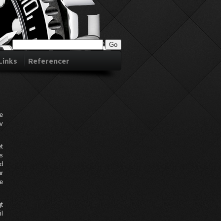
Links
Referencer
de
ev
et
is
id
r
e
gt
il