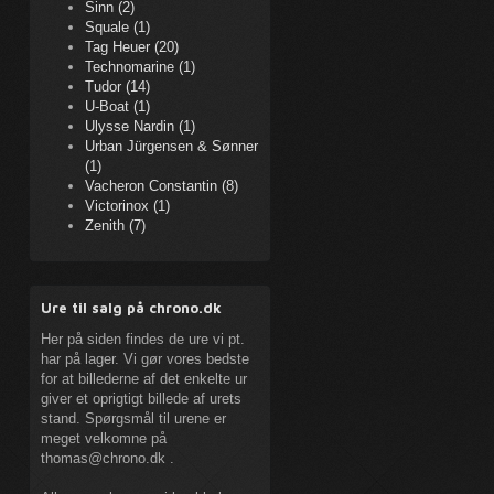
Sinn (2)
Squale (1)
Tag Heuer (20)
Technomarine (1)
Tudor (14)
U-Boat (1)
Ulysse Nardin (1)
Urban Jürgensen & Sønner
(1)
Vacheron Constantin (8)
Victorinox (1)
Zenith (7)
Ure til salg på chrono.dk
Her på siden findes de ure vi pt.
har på lager. Vi gør vores bedste
for at billederne af det enkelte ur
giver et oprigtigt billede af urets
stand. Spørgsmål til urene er
meget velkomne på
thomas@chrono.dk
.