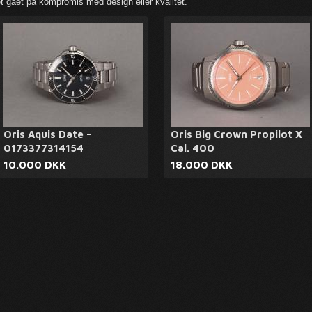
t gået på kompromis med design eller kvalitet.
Oris Aquis Date -
Oris Big Crown Propilot X
0173377314154
Cal. 400
10.000 DKK
18.000 DKK