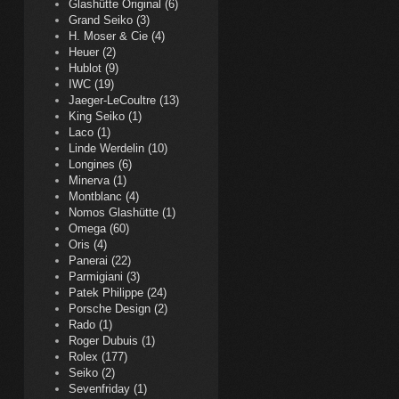
Glashütte Original (6)
Grand Seiko (3)
H. Moser & Cie (4)
Heuer (2)
Hublot (9)
IWC (19)
Jaeger-LeCoultre (13)
King Seiko (1)
Laco (1)
Linde Werdelin (10)
Longines (6)
Minerva (1)
Montblanc (4)
Nomos Glashütte (1)
Omega (60)
Oris (4)
Panerai (22)
Parmigiani (3)
Patek Philippe (24)
Porsche Design (2)
Rado (1)
Roger Dubuis (1)
Rolex (177)
Seiko (2)
Sevenfriday (1)