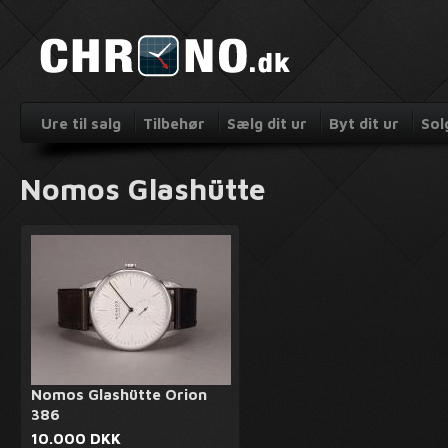
Ure til salg
Tilbehør
Sælg dit ur
Byt dit ur
Sol
Nomos Glashütte
Nomos Glashütte Orion
386
10.000 DKK