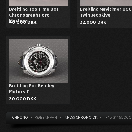
Breitling Top Time B01
Breitling Navitimer 806
Chronograph Ford
Twin Jet skive
Mustang
40.000 DKK
32.000 DKK
Breitling For Bentley
Motors T
30.000 DKK
CHRONO
•
KØBENHAVN
•
INFO@CHRONO.DK
•
+45 31165000