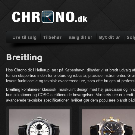
Ure til salg
Tilbehør
Sælg dit ur
Byt dit ur
Sol
Breitling
Hos Chrono.dk i Hellerup, tæt på København, tilbyder vi et bredt udvalg a
for sin ekspertise inden for piloture og robuste, præcise instrumenter. Grun
levere funktionelle og teknisk avancerede ure, som ofte bruges af profession
Breitling kombinerer klassisk, maskulint design med høj præcision og in
komplikationer og COSC-certificerede bevægelser. Mærkets ure er kendt 
avancerede tekniske specifikationer, hvilket gør dem populære blandt båd