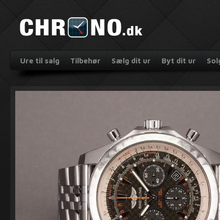
Ure til salg
Tilbehør
Sælg dit ur
Byt dit ur
Sol