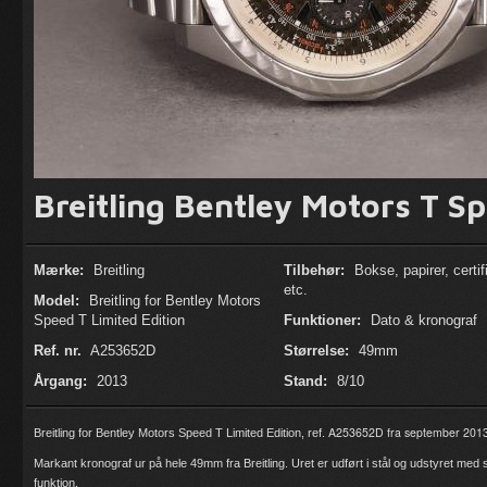
Breitling Bentley Motors T Sp
Mærke:
Breitling
Tilbehør:
Bokse, papirer, certif
etc.
Model:
Breitling for Bentley Motors
Speed T Limited Edition
Funktioner:
Dato & kronograf
Ref. nr.
A253652D
Størrelse:
49mm
Årgang:
2013
Stand:
8/10
A253652D fra september 2013
Breitling for Bentley Motors Speed T Limited Edition, ref.
Markant kronograf ur på hele 49mm fra Breitling. Uret er udført i stål og udstyret me
funktion.