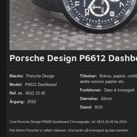
Porsche Design P6612 Dashb
Mærke:
Porsche Design
Tilbehør:
Bokse, papirer, certif
ældre service papirer etc.
Model:
P6612 Dashboard
Funktioner:
Dato & kronograf
Ref. nr.
6612.15.45
Størrelse:
42mm
Årgang:
2010
Stand:
8/10
Cool Porsche Design P6000 Dashboard Chronograph, ref. 6612.15.45 fra 2010.
Flot 42mm Porsche ur udført i titanium. Uret byder på kronograf og dato funktion.