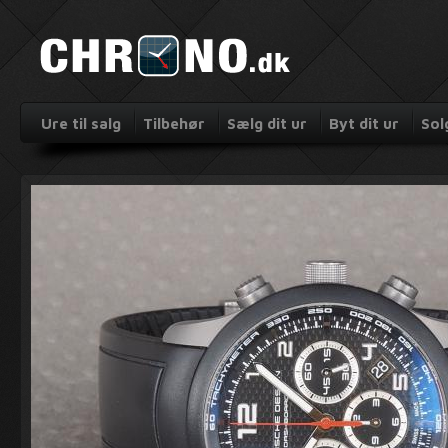
Ure til salg
Tilbehør
Sælg dit ur
Byt dit ur
Sol