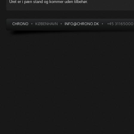
Uret er i pæn stand og kommer uden tilbehør.
CHRONO
•
KØBENHAVN
•
INFO@CHRONO.DK
•
+45 31165000