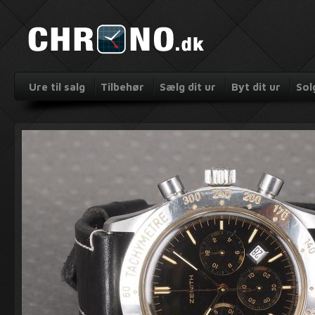
Ure til salg
Tilbehør
Sælg dit ur
Byt dit ur
Sol