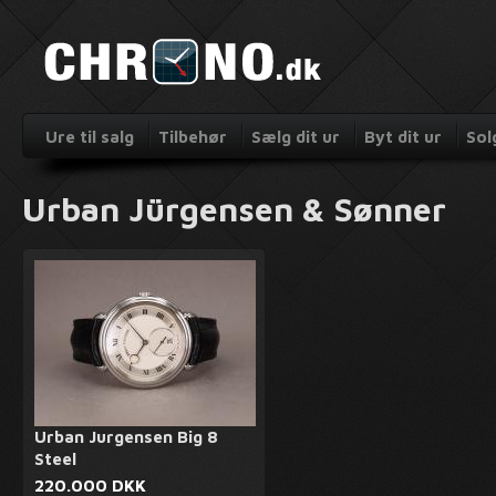
Ure til salg
Tilbehør
Sælg dit ur
Byt dit ur
Sol
Urban Jürgensen & Sønner
Urban Jurgensen Big 8
Steel
220.000 DKK