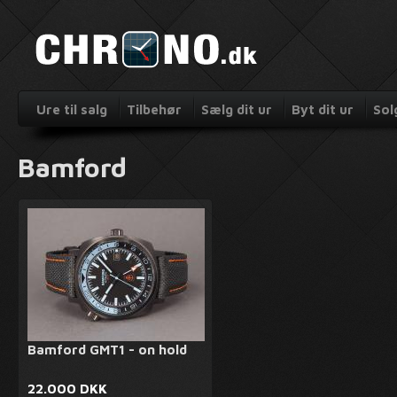
Ure til salg
Tilbehør
Sælg dit ur
Byt dit ur
Sol
Bamford
Bamford GMT1 - on hold
22.000 DKK