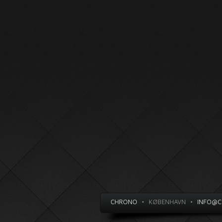
CHRONO
•
KØBENHAVN
•
INFO@C