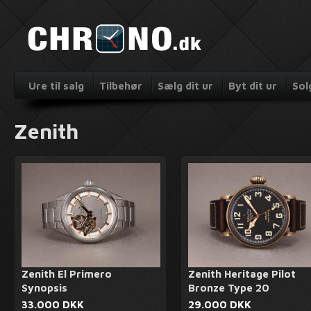
Ure til salg
Tilbehør
Sælg dit ur
Byt dit ur
Sol
Zenith
Zenith El Primero
Zenith Heritage Pilot
Synopsis
Bronze Type 20
33.000 DKK
29.000 DKK