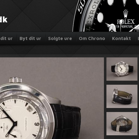
dit ur
Byt dit ur
Solgte ure
Om Chrono
Kontakt