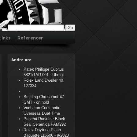
Links
Referencer
Andre ure
Patek Philippe Cubitus
5821/1AR-001 - Ubrugt
Rolex Land Dweller 40
127334
Breitling Chronomat 47
GMT - on hold
Vacheron Constantin
Overseas Dual Time
Panerai Radiomir Black
Seal Ceramica PAM292
Rolex Daytona Platin
Baguette 116506 - 9/2020