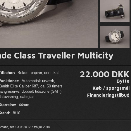
nde Class Traveller Multicity
22.000 DKK
Tilbehør:
Bokse, papirer, certifikat.
Bytte
Funktioner:
Automatisk urværk,
Zenith Elite Caliber 687, ca. 50 timers
Køb / spørgsmål
gangreserve, dobbelt tidszone (GMT),
Financieringstilbud
datovisning, safirglas.
Størrelse:
44mm
Stand:
8/10
matic, ref. 03.0520.687 fra juli 2010.