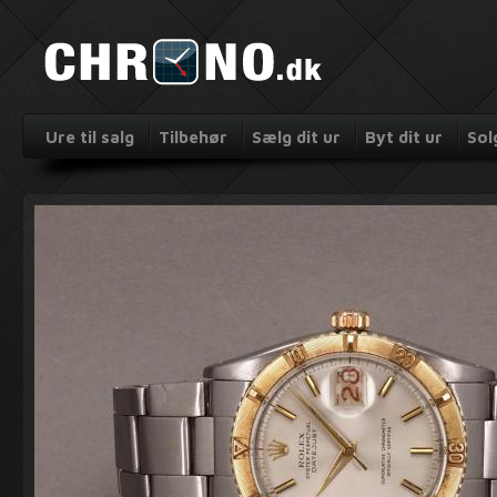
Ure til salg
Tilbehør
Sælg dit ur
Byt dit ur
Sol