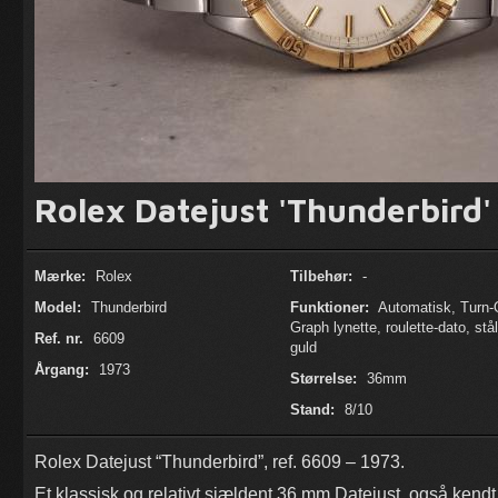
Rolex Datejust 'Thunderbird'
Mærke:
Rolex
Tilbehør:
-
Model:
Thunderbird
Funktioner:
Automatisk, Turn-
Graph lynette, roulette-dato, stål
Ref. nr.
6609
guld
Årgang:
1973
Størrelse:
36mm
Stand:
8/10
Rolex Datejust “Thunderbird”, ref. 6609 – 1973.
Et klassisk og relativt sjældent 36 mm Datejust, også kendt