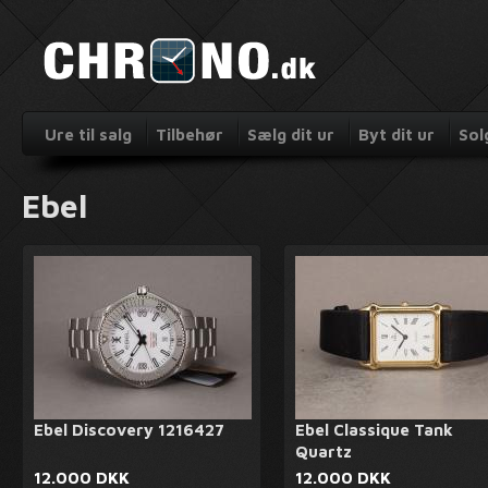
Ure til salg
Tilbehør
Sælg dit ur
Byt dit ur
Sol
Ebel
Ebel Discovery 1216427
Ebel Classique Tank
Quartz
12.000 DKK
12.000 DKK