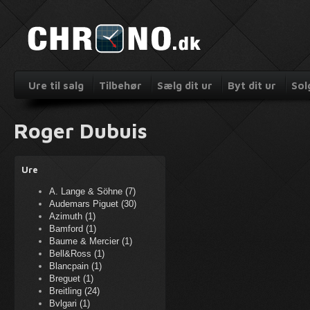
Ure til salg
Tilbehør
Sælg dit ur
Byt dit ur
Sol
Roger Dubuis
Ure
A. Lange & Söhne (7)
Audemars Piguet (30)
Azimuth (1)
Bamford (1)
Baume & Mercier (1)
Bell&Ross (1)
Blancpain (1)
Breguet (1)
Breitling (24)
Bvlgari (1)