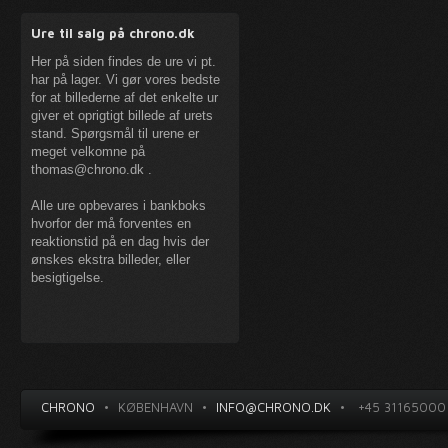
Ure til salg på chrono.dk
Her på siden findes de ure vi pt.
har på lager. Vi gør vores bedste
for at billederne af det enkelte ur
giver et oprigtigt billede af urets
stand. Spørgsmål til urene er
meget velkomne på
thomas@chrono.dk
.
Alle ure opbevares i bankboks
hvorfor der må forventes en
reaktionstid på en dag hvis der
ønskes ekstra billeder, eller
besigtigelse.
CHRONO
•
KØBENHAVN
•
INFO@CHRONO.DK
•
+45 31165000