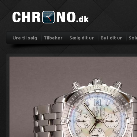
Ure til salg
Tilbehør
Sælg dit ur
Byt dit ur
Sol