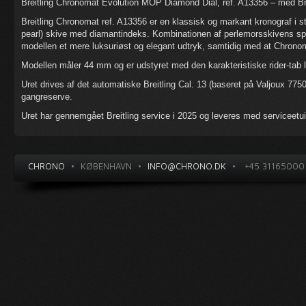
Breitling Chronomat Evolution MOP Diamond Dial, ref. A13356 – med Brei
Breitling Chronomat ref. A13356 er en klassisk og markant kronograf i 
pearl) skive med diamantindeks. Kombinationen af perlemorsskivens spil
modellen et mere luksuriøst og elegant udtryk, samtidig med at Chron
Modellen måler 44 mm og er udstyret med den karakteristiske rider-tab 
Uret drives af det automatiske Breitling Cal. 13 (baseret på Valjoux 775
gangreserve.
Uret har gennemgået Breitling service i 2025 og leveres med serviceetui
CHRONO
•
KØBENHAVN
•
INFO@CHRONO.DK
•
+45 31165000