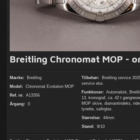
Breitling Chronomat MOP - o
Mærke:
Breitling
Tilbehør:
Breitling service 202
service etui.
Model:
Chronomat Evolution MOP
Funktioner:
Automatisk, Breitli
Ref. nr.
A13356
13, kronograf, ca. 42 t gangrese
MOP skive, diamantindeks, ride
Årgang:
0
lynette, safirglas.
Størrelse:
44mm
Stand:
9/10