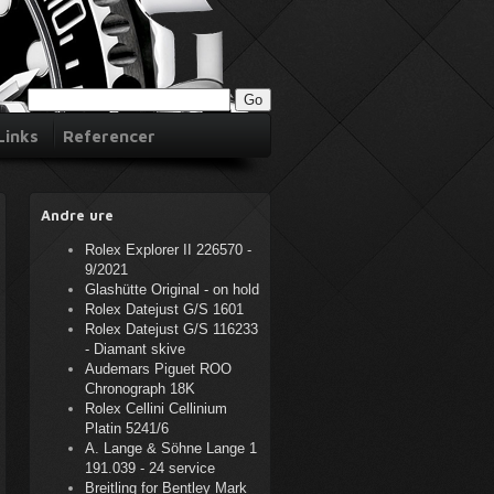
Links
Referencer
Andre ure
Rolex Explorer II 226570 -
9/2021
Glashütte Original - on hold
Rolex Datejust G/S 1601
Rolex Datejust G/S 116233
- Diamant skive
Audemars Piguet ROO
Chronograph 18K
Rolex Cellini Cellinium
Platin 5241/6
A. Lange & Söhne Lange 1
191.039 - 24 service
Breitling for Bentley Mark