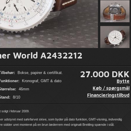
imer World A2432212
27.000 DKK
Tilbehør:
Bokse, papirer & certifikat.
Bytte
Funktioner:
Kronograf, GMT & dato
Køb / spørgsmål
Størrelse:
46mm
Financieringstilbud
Stand:
8/10
t solgt i februar 2009.
ret er udstyret med sølvfarvet skive, som byder på dato funktion, GMT-visning, indvendig
e sidder uret monteret på en brun læderrem med originalt Breitling spænde i stål.