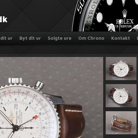
dit ur
Byt dit ur
Solgte ure
Om Chrono
Kontakt