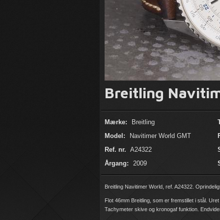
Breitling Navit
Mærke:
Breitling
Model:
Navitimer World GMT
Ref. nr.
A24322
Årgang:
2009
Breitling Navitimer World, ref. A24322. Oprindelig
Flot 46mm Breitling, som er fremstillet i stål. U
Tachymeter skive og kronogaf funktion. Endvider