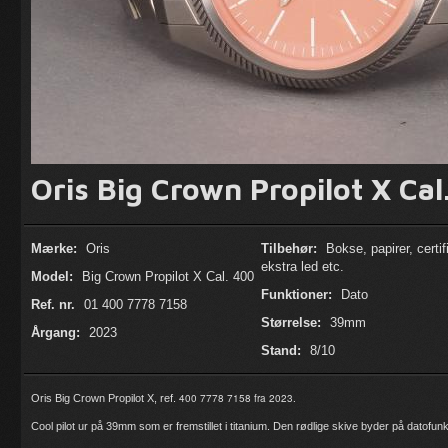
Oris Big Crown Propilot X Cal
Mærke:
Oris
Tilbehør:
Bokse, papirer, certif
ekstra led etc.
Model:
Big Crown Propilot X Cal. 400
Funktioner:
Dato
Ref. nr.
01 400 7778 7158
Størrelse:
39mm
Årgang:
2023
Stand:
8/10
400 7778 7158 f
ra 2023.
Oris Big Crown Propilot X, ref.
Cool pilot ur på 39mm som er fremstillet i titanium. Den rødlige skive byder på datofun