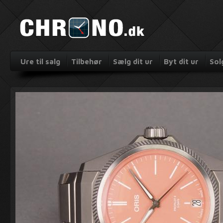
Ure til salg
Tilbehør
Sælg dit ur
Byt dit ur
Sol