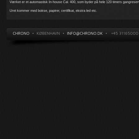
Værket er et automastisk In-house Cal. 400, som byder på hele 120 timers gangrese
Uret kommer med bokse, papirer, certifikat, ekstra led etc.
CHRONO
•
KØBENHAVN
•
INFO@CHRONO.DK
•
+45 31165000