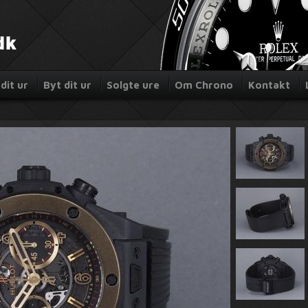
dit ur
Byt dit ur
Solgte ure
Om Chrono
Kontakt