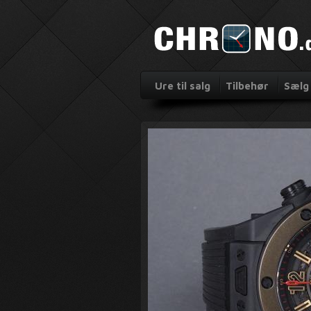
Ure til salg
Tilbehør
Sælg 