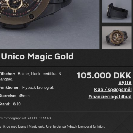
 Unico Magic Gold
105.000 DKK
Tilbehør:
Bokse, blankt certifikat &
hangtag.
Bytte
Funktioner:
Flyback kronograf.
Køb / spørgsmål
Størrelse:
45mm
Financieringstilbud
Stand:
8/10
411.CH.1138.RX.
d Chronograph ref.
amik og med krans i Magic guld. Uret byder på flyback kronograf funktion.