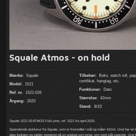
Squale Atmos - on hold
Mærke:
Squale
Tilbehør:
Boks, watch roll, papi
certifikat, hangtag, etc.
Model:
1521
Funktioner:
Dato
Ref. nr.
1521-026
Størrelse:
42mm
Årgang:
2020
Stand:
8/10
Squale 1521 50 ATMOS Full Lume, ref. 1521 fra april 2020.
Spændende dykkerur fra Squale, som er fremstillet i stål og måler 42mm. Uret har en 
dato funktion og sidder monteret på en original sort torpic rem med stål spænde. Uret