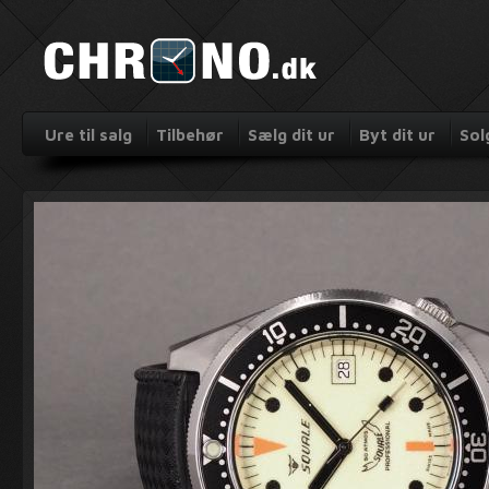
Ure til salg
Tilbehør
Sælg dit ur
Byt dit ur
Sol