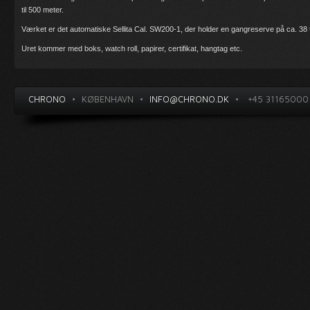
til 500 meter.
Værket er det automatiske Sellita Cal. SW200-1, der holder en gangreserve på ca. 38 
Uret kommer med boks, watch roll, papirer, certifikat, hangtag etc.
CHRONO
•
KØBENHAVN
•
INFO@CHRONO.DK
•
+45 31165000