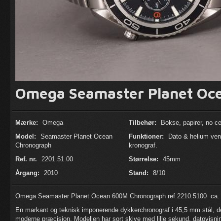
Omega Seamaster Planet Oce
Mærke:
Omega
Tilbehør:
Bokse, papirer, no cer
Model:
Seamaster Planet Ocean
Funktioner:
Dato & helium vent
Chronograph
kronograf.
Ref. nr.
2201.51.00
Størrelse:
45mm
Årgang:
2010
Stand:
8/10
Omega Seamaster Planet Ocean 600M Chronograph ref.2210.5100 ca. 
En markant og teknisk imponerende dykkerchronograf i 45,5 mm stål,
moderne præcision. Modellen har sort skive med lille sekund, datovisni