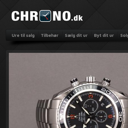
Ure til salg
Tilbehør
Sælg dit ur
Byt dit ur
Sol