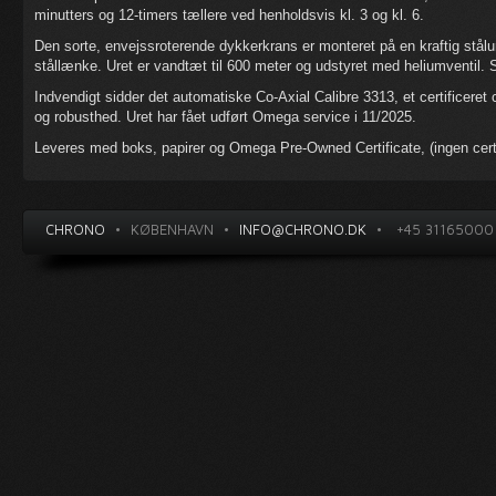
minutters og 12-timers tællere ved henholdsvis kl. 3 og kl. 6.
Den sorte, envejssroterende dykkerkrans er monteret på en kraftig stå
stållænke. Uret er vandtæt til 600 meter og udstyret med heliumventil. S
Indvendigt sidder det automatiske Co-Axial Calibre 3313, et certificere
og robusthed. Uret har fået udført Omega service i 11/2025.
Leveres med boks, papirer og Omega Pre-Owned Certificate, (ingen certi
CHRONO
•
KØBENHAVN
•
INFO@CHRONO.DK
•
+45 31165000