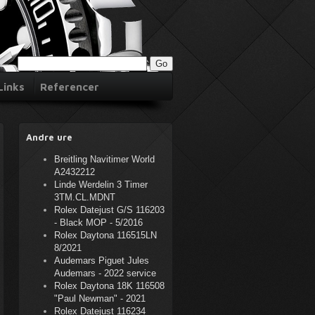
Links
Referencer
Andre ure
Breitling Navitimer World
A2432212
Linde Werdelin 3 Timer
3TM.CL.MDNT
Rolex Datejust G/S 116203
- Black MOP - 5/2016
Rolex Daytona 116515LN
8/2021
Audemars Piguet Jules
Audemars - 2022 service
Rolex Daytona 18K 116508
"Paul Newman" - 2021
Rolex Datejust 116234