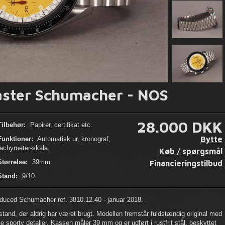
ter Schumacher - NOS
28.000 DKK
Tilbehør:
Papirer, certifikat etc.
Bytte
Funktioner:
Automatisk ur, kronograf,
tachymeter-skala.
Køb / spørgsmål
Størrelse:
39mm
Financieringstilbud
Stand:
9/10
ced Schumacher ref. 3810.12.40 - januar 2018.
tand, der aldrig har været brugt. Modellen fremstår fuldstændig original med
ke sporty detaljer. Kassen måler 39 mm og er udført i rustfrit stål, beskyttet