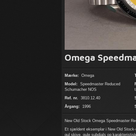
Omega Speedmas
Mærke:
Omega
Model:
Speedmaster Reduced
Schumacher NOS
Ref. nr.
3810.12.40
Årgang:
1996
New Old Stock Omega Speedmaster Redu
Et sjældent eksemplar i New Old Stock-s
gul skive, gule subdials og karakteristis