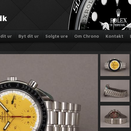
dit ur
Byt dit ur
Solgte ure
Om Chrono
Kontakt