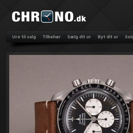
Ure til salg
Tilbehør
Sælg dit ur
Byt dit ur
Sol