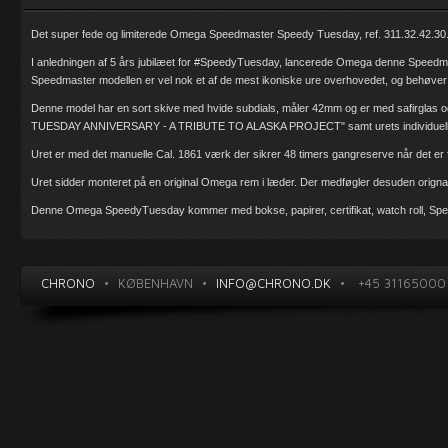
Det super fede og limiterede Omega Speedmaster Speedy Tuesday, ref. 311.32.42.30.0
I anledningen af 5 års jubilæet for #SpeedyTuesday, lancerede Omega denne Speedmas
Speedmaster modellen er vel nok et af de mest ikoniske ure overhovedet, og behøver
Denne model har en sort skive med hvide subdials, måler 42mm og er med safirglas
TUESDAY ANNIVERSARY - A TRIBUTE TO ALASKA PROJECT" samt urets individuell
Uret er med det manuelle Cal. 1861 værk der sikrer 48 timers gangreserve når det er f
Uret sidder monteret på en original Omega rem i læder. Der medføgler desuden ori
Denne Omega SpeedyTuesday kommer med bokse, papirer, certifikat, watch roll, Sp
CHRONO
•
KØBENHAVN
•
INFO@CHRONO.DK
•
+45 31165000