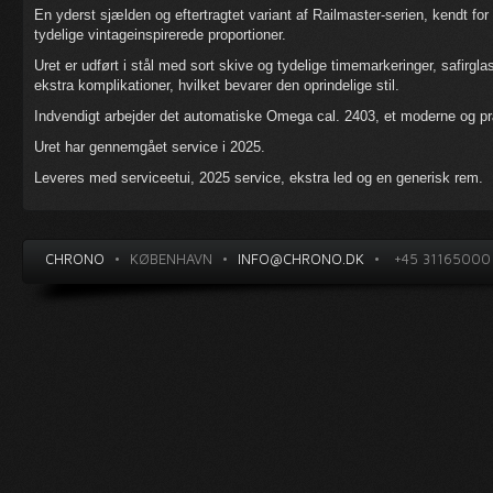
En yderst sjælden og eftertragtet variant af Railmaster-serien, kendt fo
tydelige vintageinspirerede proportioner.
Uret er udført i stål med sort skive og tydelige timemarkeringer, safirg
ekstra komplikationer, hvilket bevarer den oprindelige stil.
Indvendigt arbejder det automatiske Omega cal. 2403, et moderne og pr
Uret har gennemgået service i 2025.
Leveres med serviceetui, 2025 service, ekstra led og en generisk rem.
CHRONO
•
KØBENHAVN
•
INFO@CHRONO.DK
•
+45 31165000