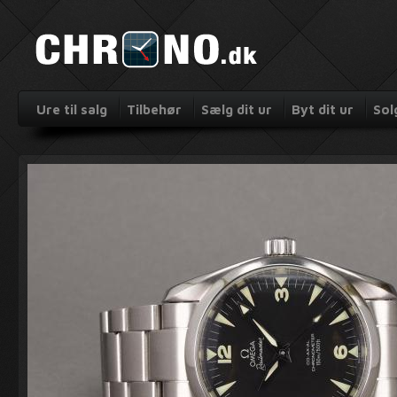
Ure til salg
Tilbehør
Sælg dit ur
Byt dit ur
Sol