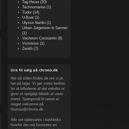
Tag Heuer (20)
Technomarine (1)
Tudor (14)
U-Boat (1)
Ulysse Nardin (1)
Urban Jürgensen & Sønner
(1)
Vacheron Constantin (8)
Victorinox (1)
Zenith (7)
Ure til salg på chrono.dk
Her på siden findes de ure vi pt.
har på lager. Vi gør vores bedste
for at billederne af det enkelte ur
giver et oprigtigt billede af urets
stand. Spørgsmål til urene er
meget velkomne på
thomas@chrono.dk
.
Alle ure opbevares i bankboks
hvorfor der må forventes en