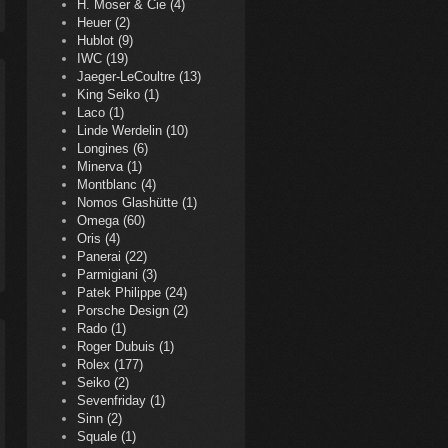
H. Moser & Cie (4)
Heuer (2)
Hublot (9)
IWC (19)
Jaeger-LeCoultre (13)
King Seiko (1)
Laco (1)
Linde Werdelin (10)
Longines (6)
Minerva (1)
Montblanc (4)
Nomos Glashütte (1)
Omega (60)
Oris (4)
Panerai (22)
Parmigiani (3)
Patek Philippe (24)
Porsche Design (2)
Rado (1)
Roger Dubuis (1)
Rolex (177)
Seiko (2)
Sevenfriday (1)
Sinn (2)
Squale (1)