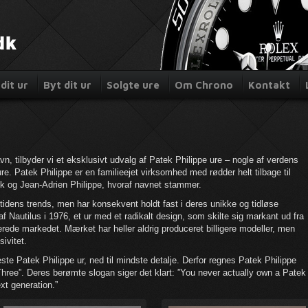
dit ur
Byt dit ur
Solgte ure
Om Chrono
Kontakt
, tilbyder vi et eksklusivt udvalg af Patek Philippe ure – nogle af verdens
e. Patek Philippe er en familieejet virksomhed med rødder helt tilbage til
ek og Jean-Adrien Philippe, hvoraf navnet stammer.
f tidens trends, men har konsekvent holdt fast i deres unikke og tidløse
f Nautilus i 1976, et ur med et radikalt design, som skilte sig markant ud fra
nerede markedet. Mærket har heller aldrig produceret billigere modeller, men
ivitet.
ste Patek Philippe ur, ned til mindste detalje. Derfor regnes Patek Philippe
hree”. Deres berømte slogan siger det klart: ”You never actually own a Patek
ext generation.”