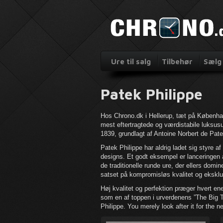
Ure til salg
Tilbehør
Sælg 
Patek Philippe
Hos Chrono.dk i Hellerup, tæt på København
mest eftertragtede og værdistabile luksusur
1839, grundlagt af Antoine Norbert de Pat
Patek Philippe har aldrig ladet sig styre a
designs. Et godt eksempel er lanceringen a
de traditionelle runde ure, der ellers domi
satset på kompromisløs kvalitet og eksklus
Høj kvalitet og perfektion præger hvert ene
som en af toppen i urverdenens ”The Big T
Philippe. You merely look after it for the n