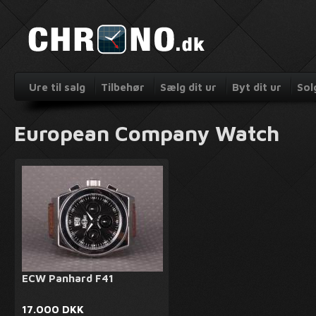
Ure til salg
Tilbehør
Sælg dit ur
Byt dit ur
Sol
European Company Watch
ECW Panhard F41
17.000 DKK