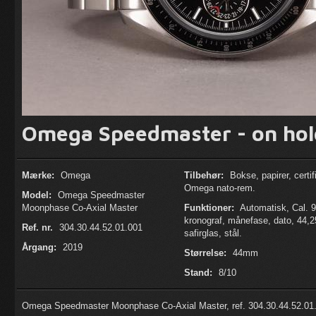
Omega Speedmaster - on hol
Mærke:
Omega
Tilbehør:
Bokse, papirer, certif
Omega nato-rem.
Model:
Omega Speedmaster
Moonphase Co-Axial Master
Funktioner:
Automatisk, Cal. 
kronograf, månefase, dato, 44,
Ref. nr.
304.30.44.52.01.001
safirglas, stål.
Årgang:
2019
Størrelse:
44mm
Stand:
8/10
Omega Speedmaster Moonphase Co-Axial Master, ref. 304.30.44.52.01.001