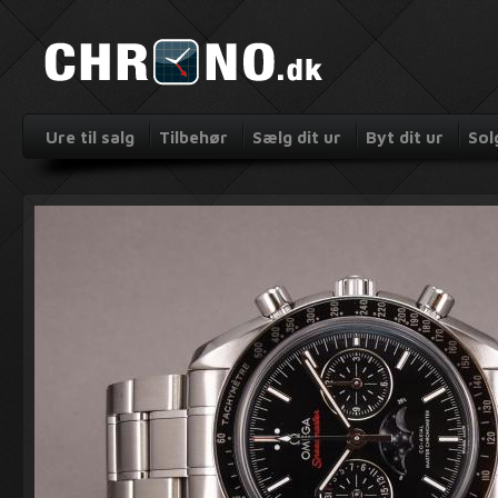
Ure til salg
Tilbehør
Sælg dit ur
Byt dit ur
Sol