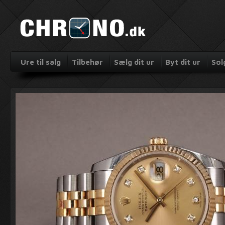
Ure til salg
Tilbehør
Sælg dit ur
Byt dit ur
Sol