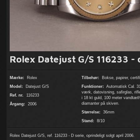
Rolex Datejust G/S 116233 - 
Mærke:
Rolex
Tilbehør:
Bokse, papirer, certif
Model:
Datejust G/S
Funktioner:
Automatisk Cal. 3
værk, datovisning, safirglas, rifl
Ref. nr.
116233
i 18 kt guld, 100 meter vandtæt
diamanter på skiven.
Årgang:
2006
Størrelse:
36mm
Stand:
8/10
Rolex Datejust G/S, ref. 116233 - D serie, oprindeligt solgt april 2006.