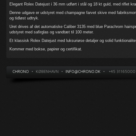
Elegant Rolex Datejust i 36 mm udført i stål og 18 kt guld, med riflet kr
Denne udgave er udstyret med champagne farvet skive med fabriksmonte
og tidløst udtryk.
Uret drives af det automatiske Caliber 3135 med blue Parachrom hairspr
udstyret med safirglas og vandtæt til 100 meter.
Et klassisk Rolex Datejust med luksuriøse detaljer og solid funktionalite
Kommer med bokse, papirer og certifikat.
CHRONO
•
KØBENHAVN
•
INFO@CHRONO.DK
•
+45 31165000