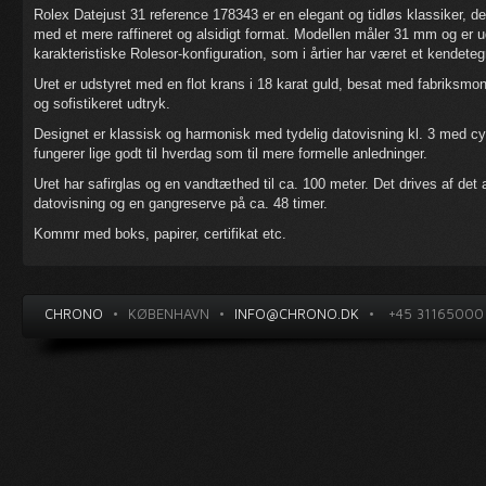
Rolex Datejust 31 reference 178343 er en elegant og tidløs klassiker, d
med et mere raffineret og alsidigt format. Modellen måler 31 mm og er udf
karakteristiske Rolesor-konfiguration, som i årtier har været et kendeteg
Uret er udstyret med en flot krans i 18 karat guld, besat med fabriksmon
og sofistikeret udtryk.
Designet er klassisk og harmonisk med tydelig datovisning kl. 3 med cycl
fungerer lige godt til hverdag som til mere formelle anledninger.
Uret har safirglas og en vandtæthed til ca. 100 meter. Det drives af de
datovisning og en gangreserve på ca. 48 timer.
Kommr med boks, papirer, certifikat etc.
CHRONO
•
KØBENHAVN
•
INFO@CHRONO.DK
•
+45 31165000