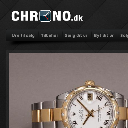
Ure til salg
Tilbehør
Sælg dit ur
Byt dit ur
Sol