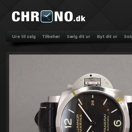
Ure til salg
Tilbehør
Sælg dit ur
Byt dit ur
Sol