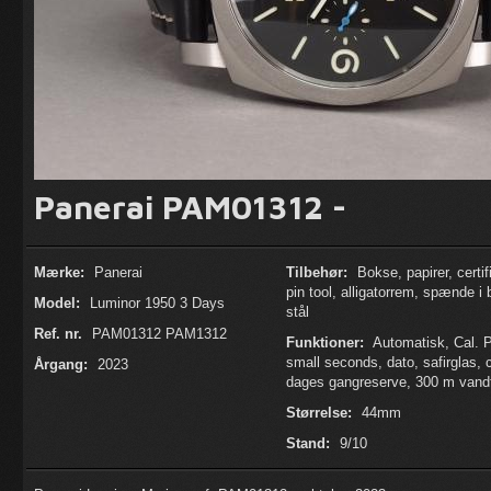
Panerai PAM01312 -
Mærke:
Panerai
Tilbehør:
Bokse, papirer, certif
pin tool, alligatorrem, spænde i 
Model:
Luminor 1950 3 Days
stål
Ref. nr.
PAM01312 PAM1312
Funktioner:
Automatisk, Cal. P
small seconds, dato, safirglas, 
Årgang:
2023
dages gangreserve, 300 m van
Størrelse:
44mm
Stand:
9/10