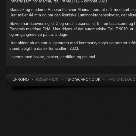
Panerai Luminor Marina, ref. PAM01312 – oktober 2023
Klassisk og moderne Panerai Luminor Marina i børstet stål med sort ski
Uret måler 44 mm og har den ikoniske Luminor-kronebeskytter, der sikre
Skiven har datovisning kl. 3 og small seconds kl. 9 – en balanceret o
Panerais maritime DNA. Uret drives af det automatiske Cal. P.9010, et 
og en gangreserve på ca. 3 dage.
Uret sidder på en sort alligatorrem med kontrastsyninger og børstet stål
stand, solgt fra dansk forhandler i 2023.
Leveres med bokse, papirer, certifikat og pin tool.
CHRONO
•
KØBENHAVN
•
INFO@CHRONO.DK
•
+45 31165000