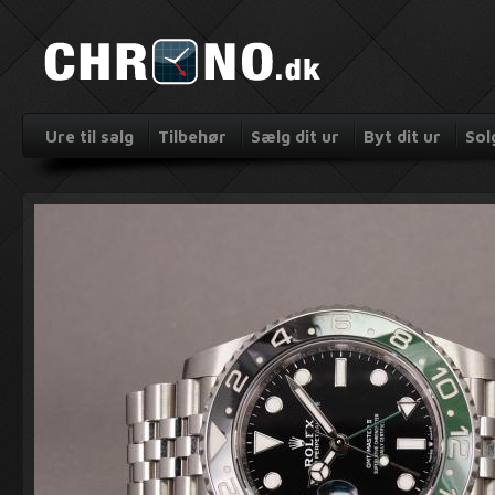
Ure til salg
Tilbehør
Sælg dit ur
Byt dit ur
Sol