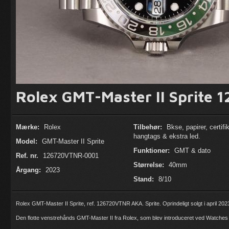
Rolex GMT-Master II Sprite
Mærke:
Rolex
Tilbehør:
Bkse, papirer, certifik
hangtags & ekstra led.
Model:
GMT-Master II Sprite
Funktioner:
GMT & dato
Ref. nr.
126720VTNR-0001
Størrelse:
40mm
Årgang:
2023
Stand:
8/10
Rolex GMT-Master II Sprite, ref. 126720VTNR AKA. Sprite. Oprindeligt solgt i april 202
Den flotte venstrehånds GMT-Master II fra Rolex, som blev introduceret ved Watche