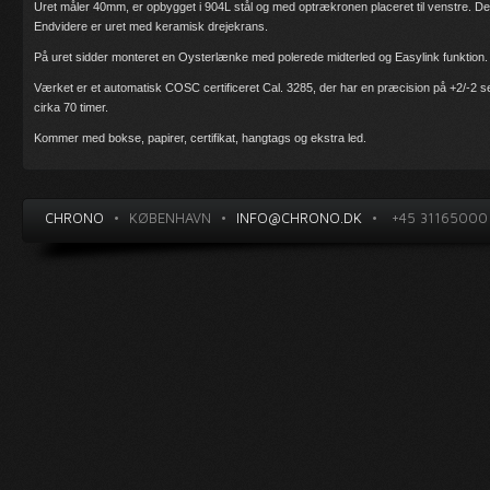
Uret måler 40mm, er opbygget i 904L stål og med optrækronen placeret til venstre. D
Endvidere er uret med keramisk drejekrans.
På uret sidder monteret en Oysterlænke med polerede midterled og Easylink funktion.
Værket er et automatisk
COSC certificeret
Cal. 3285,
der har en præcision på +2/-2 
cirka 70 timer.
Kommer med bokse, papirer, certifikat, hangtags og ekstra led.
CHRONO
•
KØBENHAVN
•
INFO@CHRONO.DK
•
+45 31165000