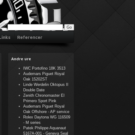
Links
Referencer
Andre ure
IWC Portofino 18K 3513
Audemars Piguet Royal
Oak 15202ST
Linde Werdelin Oktopus II
Double Date
Zenith Chronomaster El
Primero Sport Pink
Audemars Piguet Royal
Oak Offshore - AP service
Rolex Daytona WG 116509
- M series
Patek Philippe Aquanaut
5167A-001 - Geneva Seal