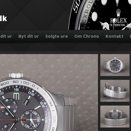
dit ur
Byt dit ur
Solgte ure
Om Chrono
Kontakt