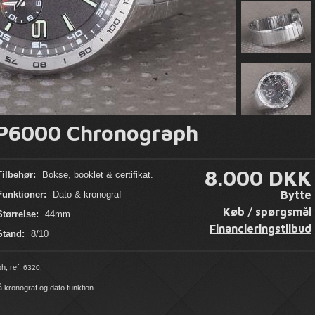
 P6000 Chronograph
8.000 DKK
Tilbehør:
Bokse, booklet & certifikat.
Bytte
Funktioner:
Dato & kronograf
Køb / spørgsmål
Størrelse:
44mm
Financieringstilbud
Stand:
8/10
h, ref.
6320.
å kronograf og dato funktion.