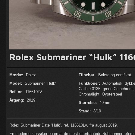
Rolex Submariner “Hulk” 116
Mærke:
Rolex
Tilbehør:
Bokse og certifikat.
Model:
Submariner "Hulk"
Funktioner:
Automatisk, dykke
Calibre 3135, green Cerachrom,
Ref. nr.
116610LV
Chromalight, Oystersteel
Årgang:
2019
Størrelse:
40mm
Stand:
8/10
Rolex Submariner Date “Hulk”, ref. 116610LV, fra august 2019.
En moderne klassiker og en af de mest eftertragtede Submariner-referenc