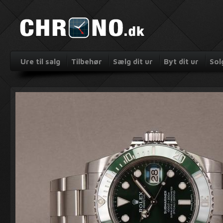
Ure til salg
Tilbehør
Sælg dit ur
Byt dit ur
Sol