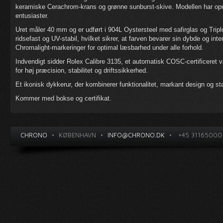
keramiske Cerachrom-krans og grønne sunburst-skive. Modellen har opn
entusiaster.
Uret måler 40 mm og er udført i 904L Oystersteel med safirglas og Trip
ridsefast og UV-stabil, hvilket sikrer, at farven bevarer sin dybde og int
Chromalight-markeringer for optimal læsbarhed under alle forhold.
Indvendigt sidder Rolex Calibre 3135, et automatisk COSC-certificeret
for høj præcision, stabilitet og driftssikkerhed.
Et ikonisk dykkerur, der kombinerer funktionalitet, markant design og st
Kommer med bokse og certifikat.
CHRONO
•
KØBENHAVN
•
INFO@CHRONO.DK
•
+45 31165000