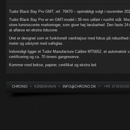
Tudor Black Bay Pro GMT, ref. 79470 – oprindeligt solgt i november 20
Tudor Black Bay Pro er en GMT-model i 39 mm udført i rustfrit stål. Mod
store luminiscente markeringer, som giver høj læsbarhed. Den faste 24-
at aflæse en ekstra tidszone.
Uret er designet som et funktionelt værktøjsur med fokus på robusthed 
meter og udstyret med safirglas.
Indvendigt ligger et Tudor Manufacture Calibre MT5652, et automatisk
certificering og ca. 70 timers gangreserve.
Kommer med bokse, papirer, certifikat og ekstra led.
CHRONO
•
KØBENHAVN
•
INFO@CHRONO.DK
•
+45 31165000