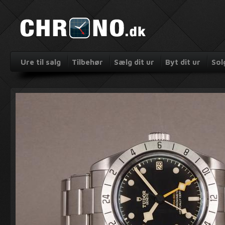
Ure til salg
Tilbehør
Sælg dit ur
Byt dit ur
Sol