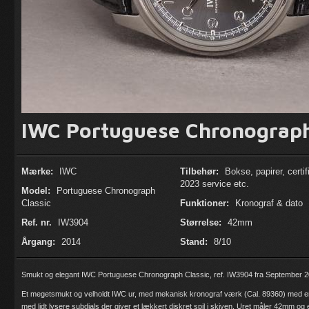
IWC Portuguese Chronograph
Mærke:
IWC
Tilbehør:
Bokse, papirer, certif
2023 service etc.
Model:
Portuguese Chronograph
Classic
Funktioner:
Kronograf & dato
Ref. nr.
IW3904
Størrelse:
42mm
Årgang:
2014
Stand:
8/10
Smukt og elegant IWC Portuguese Chronograph Classic, ref. IW3904 fra September 
Et megetsmukt og velholdt IWC ur, med mekanisk kronograf værk (Cal. 89360) med en
med lidt lysere subdials der giver et lækkert diskret spil i skiven. Uret måler 42mm o