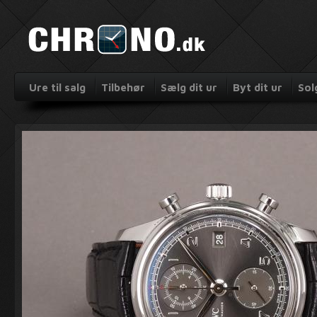
Ure til salg
Tilbehør
Sælg dit ur
Byt dit ur
Sol