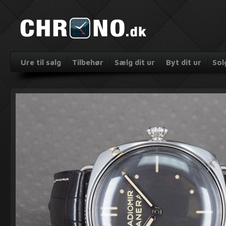
Ure til salg
Tilbehør
Sælg dit ur
Byt dit ur
Sol