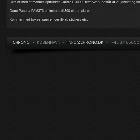
Uret er med et manuelt optrukket Calibre P.3000 Dette værk består af 21 juveler og h
Dette Panerai PAM373 er limiteret til 300 eksemplarer.
Kommer med bokse, papirer, certifikat, stickers etc.
CHRONO
•
KØBENHAVN
•
INFO@CHRONO.DK
•
+45 31165000