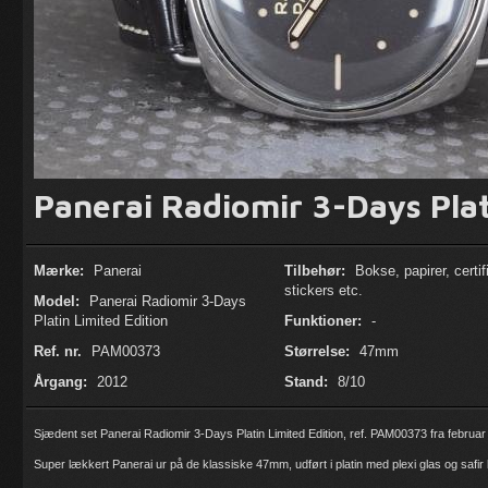
Panerai Radiomir 3-Days Plat
Mærke:
Panerai
Tilbehør:
Bokse, papirer, certif
stickers etc.
Model:
Panerai Radiomir 3-Days
Platin Limited Edition
Funktioner:
-
Ref. nr.
PAM00373
Størrelse:
47mm
Årgang:
2012
Stand:
8/10
Sjædent set Panerai Radiomir 3-Days Platin Limited Edition, ref. PAM00373 fra februa
Super lækkert Panerai ur på de klassiske 47mm, udført i platin med plexi glas og safi