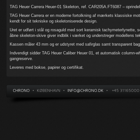
TAG Heuer Carrera Heuer-01 Skeleton, ref. CAR205A.FT6087 – oprindeli
TAG Heuer Carrera er en moderne fortolkning af mærkets klassiske moto
kendt for sit tekniske og skeletoniserede design.
Uret er udført i stål og rosaguld med sort keramisk tachymeterlynette, 
åbne skeleton-skive giver indblik i værket og understreger modellens te
Kassen måler 43 mm og er udstyret med safirglas samt transparent bagk
Indvendigt sidder TAG Heuer Caliber Heuer 01, et automatisk column-w
gangreserve.
Leveres med bokse, papirer og certifikat.
CHRONO
•
KØBENHAVN
•
INFO@CHRONO.DK
•
+45 31165000