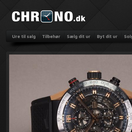
Ure til salg
Tilbehør
Sælg dit ur
Byt dit ur
Sol