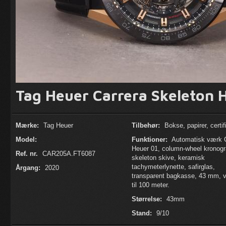
Tag Heuer Carrera Skeleton 
Mærke:
Tag Heuer
Tilbehør:
Bokse, papirer, certif
Model:
Funktioner:
Automatisk værk C
Heuer 01, column-wheel kronogr
Ref. nr.
CAR205A.FT6087
skeleton skive, keramisk
tachymeterlynette, safirglas,
Årgang:
2020
transparent bagkasse, 43 mm, 
til 100 meter.
Størrelse:
43mm
Stand:
9/10