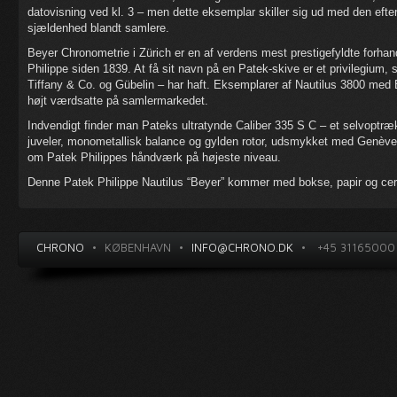
datovisning ved kl. 3 – men dette eksemplar skiller sig ud med den efter
sjældenhed blandt samlere.
Beyer Chronometrie i Zürich er en af verdens mest prestigefyldte forha
Philippe siden 1839. At få sit navn på en Patek-skive er et privilegium
Tiffany & Co. og Gübelin – har haft. Eksemplarer af Nautilus 3800 med 
højt værdsatte på samlermarkedet.
Indvendigt finder man Pateks ultratynde Caliber 335 S C – et selvoptr
juveler, monometallisk balance og gylden rotor, udsmykket med Genève-st
om Patek Philippes håndværk på højeste niveau.
Denne Patek Philippe Nautilus “Beyer” kommer med bokse, papir og cert
CHRONO
•
KØBENHAVN
•
INFO@CHRONO.DK
•
+45 31165000