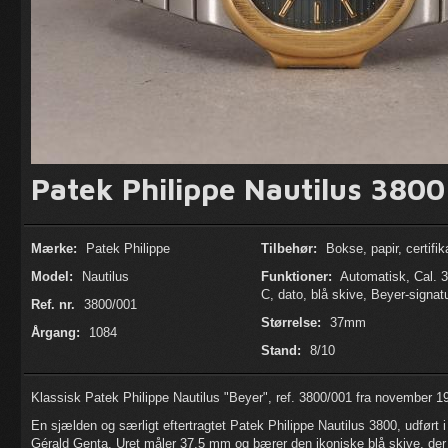
Patek Philippe Nautilus 3800
Mærke:
Patek Philippe
Tilbehør:
Bokse, papir, certifik
Model:
Nautilus
Funktioner:
Automatisk, Cal. 
C, dato, blå skive, Beyer-signat
Ref. nr.
3800/001
Størrelse:
37mm
Årgang:
1084
Stand:
8/10
Klassisk Patek Philippe Nautilus "Beyer", ref. 3800/001 fra november 1
En sjælden og særligt eftertragtet Patek Philippe Nautilus 3800, udført i
Gérald Genta. Uret måler 37,5 mm og bærer den ikoniske blå skive, der 