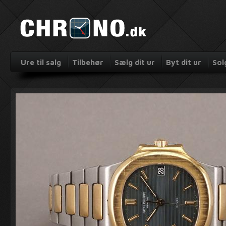
Ure til salg
Tilbehør
Sælg dit ur
Byt dit ur
Sol