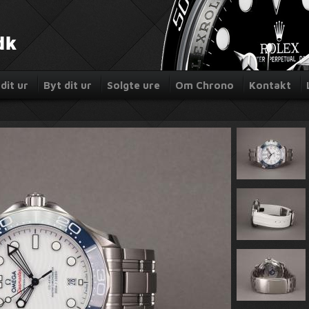
dit ur
Byt dit ur
Solgte ure
Om Chrono
Kontakt