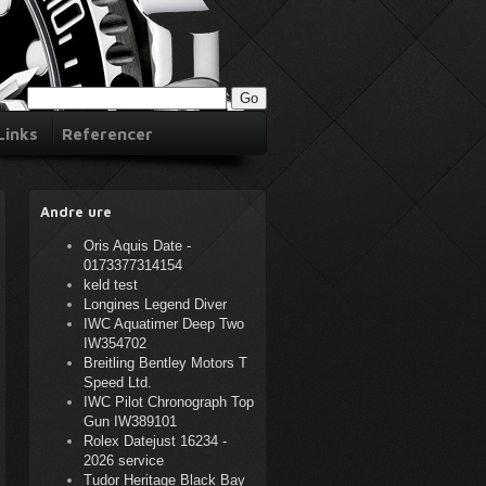
Links
Referencer
Andre ure
Oris Aquis Date -
0173377314154
keld test
Longines Legend Diver
IWC Aquatimer Deep Two
IW354702
Breitling Bentley Motors T
Speed Ltd.
IWC Pilot Chronograph Top
Gun IW389101
Rolex Datejust 16234 -
2026 service
Tudor Heritage Black Bay