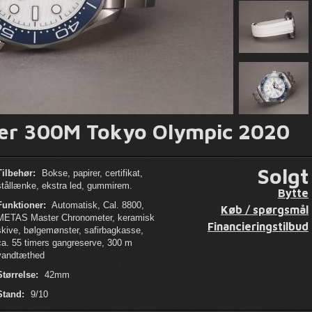
r 300M Tokyo Olympic 2020
Solgt
Tilbehør:
Bokse, papirer, certifikat,
stållænke, ekstra led, gummirem.
Bytte
Funktioner:
Automatisk, Cal. 8800,
Køb / spørgsmål
METAS Master Chronometer, keramisk
Financieringstilbud
skive, bølgemønster, safirbagkasse,
ca. 55 timers gangreserve, 300 m
vandtæthed
Størrelse:
42mm
Stand:
9/10