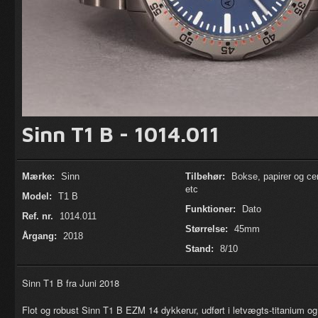
Sinn T1 B - 1014.011
Mærke:
Sinn
Tilbehør:
Bokse, papirer og cert
etc
Model:
T1 B
Funktioner:
Dato
Ref. nr.
1014.011
Størrelse:
45mm
Årgang:
2018
Stand:
8/10
Sinn T1 B fra Juni 2018
Flot og robust Sinn T1 B EZM 14 dykkerur, udført i letvægts-titanium o