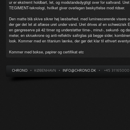
ur er ekstremt holdbart, let, og modstandsdygtigt over for saltvand. Ur
TEGIMENT-teknologi, hvilket giver overlegen beskyttelse mod ridser.
Den matte blå skive sikrer høj læsbarhed, med luminescerende visere o
der gør det let at aflæse uret under vand. Uret drives af en schweizis
en gangreserve på 42 timer og understøtter time-, minut-, sekund- og 
meter, en skruekrone og anti-reflektiv safirglas på begge sider, kombinere
look. Kommer med en titanium lænke, der gør det klar til ethvert eventyr
Kommer med
bokse, papirer og certifikat etc
CHRONO
•
KØBENHAVN
•
INFO@CHRONO.DK
•
+45 31165000