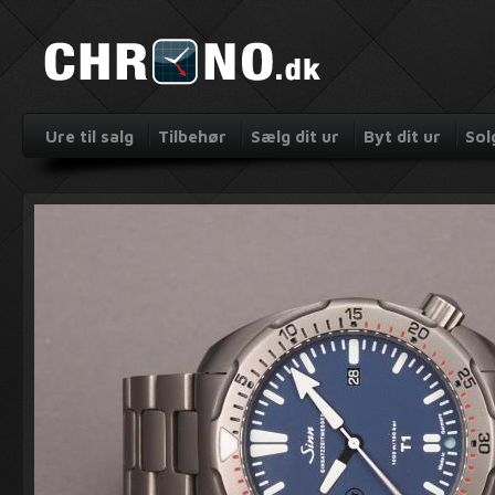
Ure til salg
Tilbehør
Sælg dit ur
Byt dit ur
Sol