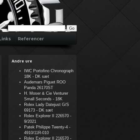
Links
Referencer
Andre ure
IWC Portofino Chronograph
18K - DK sæt
Audemars Piguet ROO
Panda 26170ST
H. Moser & Cie Venturer
Small Seconds - 18K
Rolex Lady Datejust G/S
69173 - DK sæt
Rolex Explorer II 226570 -
9/2021
Patek Philippe Twenty-4 -
4910/11R-010
Rolex Explorer II 216570 -