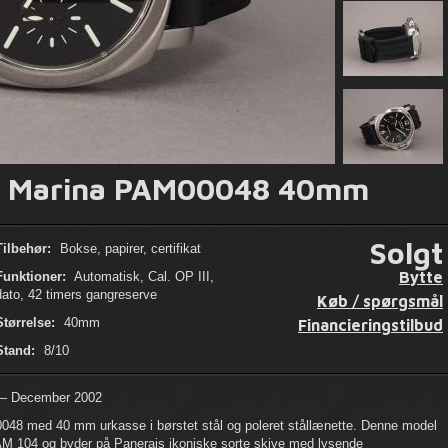
r Marina PAM00048 40mm
Solgt
Tilbehør:
Bokse, papirer, certifikat
Bytte
Funktioner:
Automatisk, Cal. OP III,
dato, 42 timers gangreserve
Køb / spørgsmål
Størrelse:
40mm
Financieringstilbud
Stand:
8/10
8 – December 2002
48 med 40 mm urkasse i børstet stål og poleret stållænette. Denne model
AM 104 og byder på Panerais ikoniske sorte skive med lysende