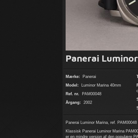
Panerai Lumino
Mærke:
Panerai
Model:
Luminor Marina 40mm
Ref. nr.
PAM00048
Årgang:
2002
Panerai Luminor Marina, ref. PAM0004
Klassisk Panerai Luminor Marina PAM000
er en mindre version af den populære P