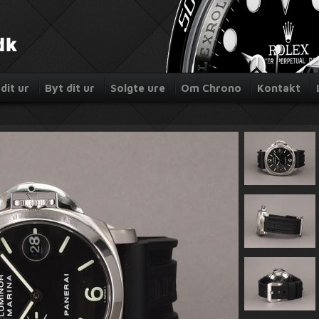
dit ur
Byt dit ur
Solgte ure
Om Chrono
Kontakt