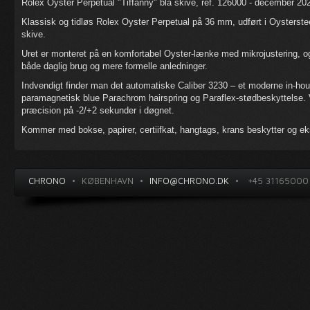
Rolex Oyster Perpetual "Tiffanny" blå skive, ref. 126000 - december 20
Klassisk og tidløs Rolex Oyster Perpetual på 36 mm, udført i Oysterstee
skive.
Uret er monteret på en komfortabel Oyster-lænke med mikrojustering, og 
både daglig brug og mere formelle anledninger.
Indvendigt finder man det automatiske Caliber 3230 – et moderne in-ho
paramagnetisk blue Parachrom hairspring og Paraflex-stødbeskyttelse. 
præcision på -2/+2 sekunder i døgnet.
Kommer med bokse, papirer, certiifkat, hangtags, krans beskytter og eks
CHRONO
•
KØBENHAVN
•
INFO@CHRONO.DK
•
+45 31165000