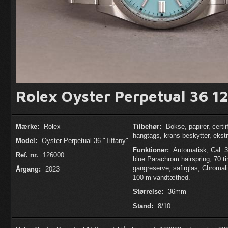
Rolex Oyster Perpetual 36 1
Mærke:
Rolex
Tilbehør:
Bokse, papirer, certii
hangtags, krans beskytter, ekstr
Model:
Oyster Perpetual 36 "Tiffany"
Funktioner:
Automatisk, Cal. 
Ref. nr.
126000
blue Parachrom hairspring, 70 t
gangreserve, safirglas, Chromali
Årgang:
2023
100 m vandtæthed.
Størrelse:
36mm
Stand:
8/10