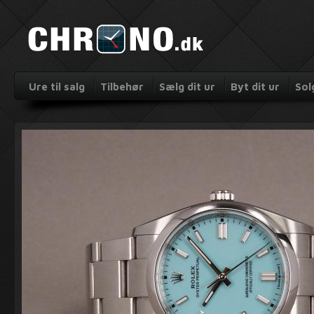
Ure til salg
Tilbehør
Sælg dit ur
Byt dit ur
Sol