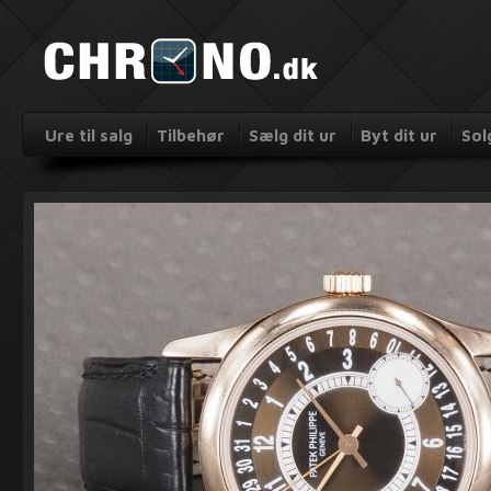
Ure til salg
Tilbehør
Sælg dit ur
Byt dit ur
Sol