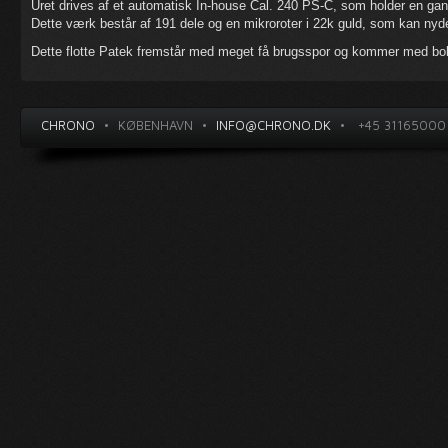
Uret drives af et automatisk In-house Cal. 240 PS-C, som holder en gan
Dette værk består af 191 dele og en mikroroter i 22k guld, som kan n
Dette flotte Patek fremstår med meget få brugsspor og kommer med bokse
CHRONO
•
KØBENHAVN
•
INFO@CHRONO.DK
•
+45 31165000