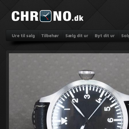
Ure til salg
Tilbehør
Sælg dit ur
Byt dit ur
Sol