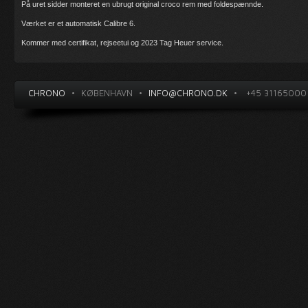
På uret sidder monteret en ubrugt original croco rem med foldespænnde.
Værket er et automatisk Calibre 6.
Kommer med certifikat, rejseetui og 2023 Tag Heuer service.
CHRONO
•
KØBENHAVN
•
INFO@CHRONO.DK
•
+45 31165000