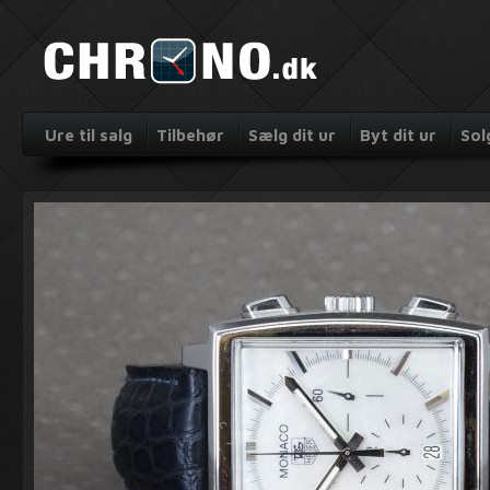
Ure til salg
Tilbehør
Sælg dit ur
Byt dit ur
Sol